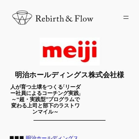
内
容
を
ス
キ
ッ
プ
明治ホールディングス株式会社様
人が育つ土壌をつくる「リーダ
ー社員によるコーチング実践」
～“超・実践型”プログラムで
変わる上司と部下のラストワ
ンマイル～
■■■
明治ホールディングス