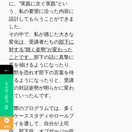
に、“実践に次ぐ実践”とい
う、私の要望に沿った内容に
設計してもらうことができま
した。
その中で、私が感じた大きな
変化は、受講者たちの
部下に
対する“聴く姿勢”が変わった
ことです。
部下の話に真摯に
耳を傾けるようになったり、
←
沈黙を恐れず部下の言葉を待
てるようになったりと、受講
⠀お問い合わせ
者の対話姿勢が明らかに変わ
っていったんです。
実際のプログラムでは、多く
のケーススタディやロールプ
レイを通して、自分が上司
資料DL
役、部下役、オブザーバー役