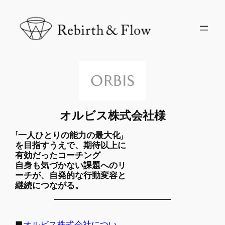
内
容
を
ス
キ
ッ
プ
オルビス株式会社様
「一人ひとりの能力の最大化」
を目指すうえで、期待以上に
有効だったコーチング
自身も気づかない課題へのリ
ーチが、自発的な行動変容と
継続につながる。
■
オルビス株式会社につい